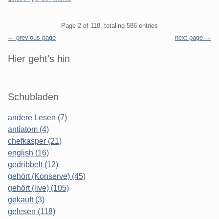
Pagination
Page 2 of 118, totaling 586 entries
← previous page
next page →
Sidebar
Hier geht's hin
Schubladen
andere Lesen (7)
antiatom (4)
chefkasper (21)
english (16)
gedribbelt (12)
gehört (Konserve) (45)
gehört (live) (105)
gekauft (3)
gelesen (118)