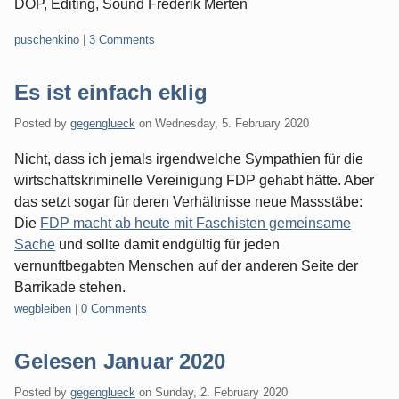
DOP, Editing, Sound Frederik Merten
Categories:
puschenkino
|
3 Comments
Es ist einfach eklig
Posted by
gegenglueck
on
Wednesday, 5. February 2020
Nicht, dass ich jemals irgendwelche Sympathien für die
wirtschaftskriminelle Vereinigung FDP gehabt hätte. Aber
das setzt sogar für deren Verhältnisse neue Massstäbe:
Die
FDP macht ab heute mit Faschisten gemeinsame
Sache
und sollte damit endgültig für jeden
vernunftbegabten Menschen auf der anderen Seite der
Barrikade stehen.
Categories:
wegbleiben
|
0 Comments
Gelesen Januar 2020
Posted by
gegenglueck
on
Sunday, 2. February 2020