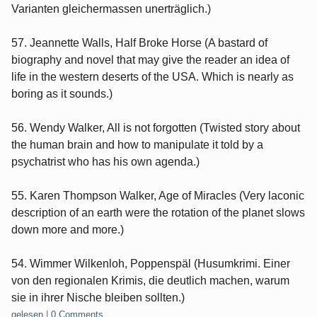
Varianten gleichermassen unerträglich.)
57. Jeannette Walls, Half Broke Horse (A bastard of
biography and novel that may give the reader an idea of
life in the western deserts of the USA. Which is nearly as
boring as it sounds.)
56. Wendy Walker, All is not forgotten (Twisted story about
the human brain and how to manipulate it told by a
psychatrist who has his own agenda.)
55. Karen Thompson Walker, Age of Miracles (Very laconic
description of an earth were the rotation of the planet slows
down more and more.)
54. Wimmer Wilkenloh, Poppenspäl (Husumkrimi. Einer
von den regionalen Krimis, die deutlich machen, warum
sie in ihrer Nische bleiben sollten.)
Categories:
gelesen
|
0 Comments