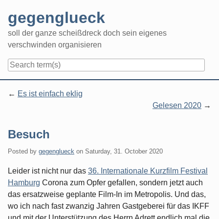
Skip
gegenglueck
to
content
soll der ganze scheißdreck doch sein eigenes
verschwinden organisieren
Navigation
Es ist einfach eklig
Gelesen 2020
Besuch
Posted by
gegenglueck
on
Saturday, 31. October 2020
Leider ist nicht nur das
36. Internationale Kurzfilm Festival
Hamburg
Corona zum Opfer gefallen, sondern jetzt auch
das ersatzweise geplante Film-In im Metropolis. Und das,
wo ich nach fast zwanzig Jahren Gastgeberei für das IKFF
und mit der Unterstützung des Herrn Adrett endlich mal die