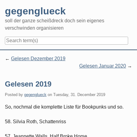
Skip
gegenglueck
to
content
soll der ganze scheißdreck doch sein eigenes
verschwinden organisieren
Navigation
Gelesen Dezember 2019
Gelesen Januar 2020
Gelesen 2019
Posted by
gegenglueck
on
Tuesday, 31. December 2019
So, nochmal die komplette Liste für Bookpunks und so.
58. Silvia Roth, Schattenriss
57. Jeannette Walls, Half Broke Horse