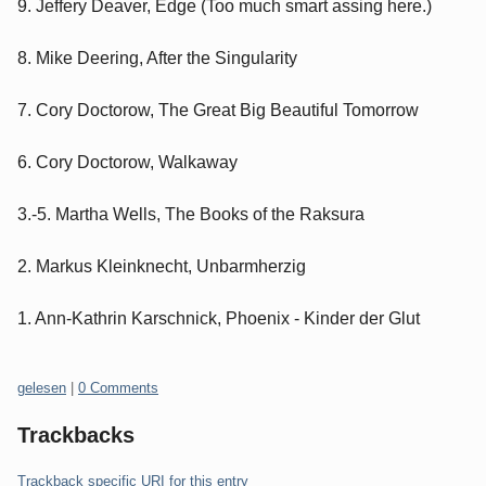
9. Jeffery Deaver, Edge (Too much smart assing here.)
8. Mike Deering, After the Singularity
7. Cory Doctorow, The Great Big Beautiful Tomorrow
6. Cory Doctorow, Walkaway
3.-5. Martha Wells, The Books of the Raksura
2. Markus Kleinknecht, Unbarmherzig
1. Ann-Kathrin Karschnick, Phoenix - Kinder der Glut
Categories:
gelesen
|
0 Comments
Trackbacks
Trackback specific URI for this entry