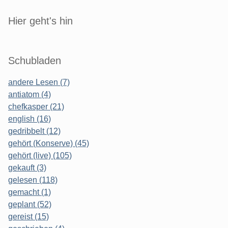
Sidebar
Hier geht's hin
Schubladen
andere Lesen (7)
antiatom (4)
chefkasper (21)
english (16)
gedribbelt (12)
gehört (Konserve) (45)
gehört (live) (105)
gekauft (3)
gelesen (118)
gemacht (1)
geplant (52)
gereist (15)