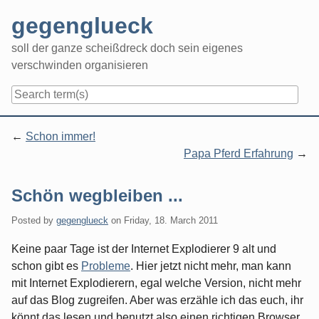
Skip
gegenglueck
to
content
soll der ganze scheißdreck doch sein eigenes
verschwinden organisieren
Navigation
Schon immer!
Papa Pferd Erfahrung
Schön wegbleiben ...
Posted by
gegenglueck
on
Friday, 18. March 2011
Keine paar Tage ist der Internet Explodierer 9 alt und
schon gibt es
Probleme
. Hier jetzt nicht mehr, man kann
mit Internet Explodierern, egal welche Version, nicht mehr
auf das Blog zugreifen. Aber was erzähle ich das euch, ihr
könnt das lesen und benutzt also einen richtigen Browser