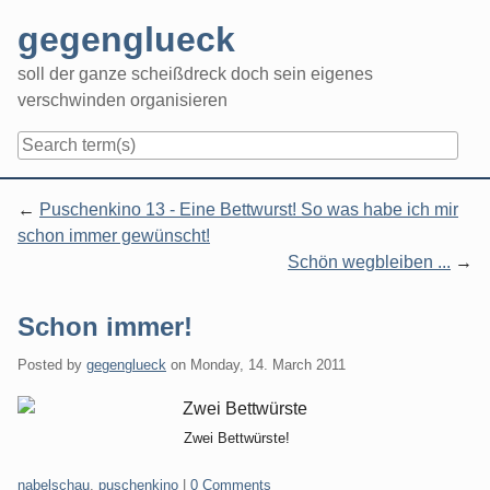
Skip
gegenglueck
to
content
soll der ganze scheißdreck doch sein eigenes
verschwinden organisieren
Navigation
Puschenkino 13 - Eine Bettwurst! So was habe ich mir
schon immer gewünscht!
Schön wegbleiben ...
Schon immer!
Posted by
gegenglueck
on
Monday, 14. March 2011
Zwei Bettwürste!
Categories:
nabelschau
,
puschenkino
|
0 Comments