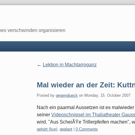
enes verschwinden organisieren
Lektion in Machtarroganz
Mal wieder an der Zeit: Kutt
Posted by
gegenglueck
on
Monday, 15. October 2007
Nach ein paarmal Aussetzen ist es malwieder
seiner
Videoschnipsel im Thaliatheater Gaus
wird. "Aus ScheiÃŸe Trillerpfeifen machen", w
Categories:
gehört (live)
,
geplant
|
0 Comments