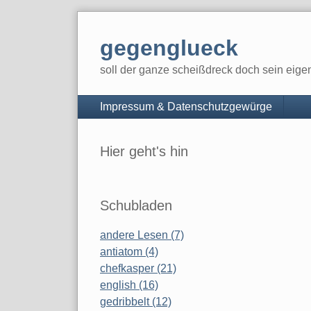
Skip
to
gegenglueck
content
soll der ganze scheißdreck doch sein eig
Navigation
Impressum & Datenschutzgewürge
Sidebar
Hier geht's hin
Schubladen
andere Lesen (7)
antiatom (4)
chefkasper (21)
english (16)
gedribbelt (12)