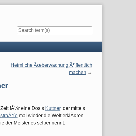
Heimliche Ãœberwachung Ã¶ffentlich
machen
ner
 Zeit fÃ¼r eine Dosis
Kuttner
, der mittels
sstraÃŸe
mal wieder die Welt erklÃ¤ren
ie der Meister es selber nennt.