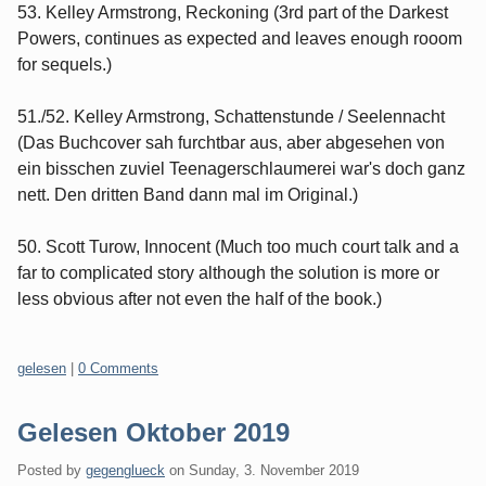
53. Kelley Armstrong, Reckoning (3rd part of the Darkest
Powers, continues as expected and leaves enough rooom
for sequels.)
51./52. Kelley Armstrong, Schattenstunde / Seelennacht
(Das Buchcover sah furchtbar aus, aber abgesehen von
ein bisschen zuviel Teenagerschlaumerei war's doch ganz
nett. Den dritten Band dann mal im Original.)
50. Scott Turow, Innocent (Much too much court talk and a
far to complicated story although the solution is more or
less obvious after not even the half of the book.)
Categories:
gelesen
|
0 Comments
Gelesen Oktober 2019
Posted by
gegenglueck
on
Sunday, 3. November 2019