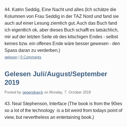
44. Katrin Seddig, Eine Nacht und alles (Ich schätze die
Kolumnen von Frau Seddig in der TAZ Nord und fand sie
auch auf einer Lesung ziemlich gut. Auch das Buch fand
ich eigentlich ok, aber dieses Buch schafft es tatsächlich,
mir auf der letzten Seite ob des kitschigen Endes - selbst
keines bzw. ein offenes Ende wäre besser gewesen - den
Spass daran zu verderben.)
Categories:
gelesen
|
0 Comments
Gelesen Juli/August/September
2019
Posted by
gegenglueck
on
Monday, 7. October 2019
43. Neal Stephenson, Interface (The book is from the 90ies
so a lot of the technology is a bit weird from todays point of
view, but nevertheless an entertaining book.)