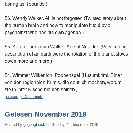
boring as it sounds.)
56. Wendy Walker, All is not forgotten (Twisted story about
the human brain and how to manipulate it told by a
psychatrist who has his own agenda.)
55. Karen Thompson Walker, Age of Miracles (Very laconic
description of an earth were the rotation of the planet slows
down more and more.)
54. Wimmer Wilkenloh, Poppenspäl (Husumkrimi. Einer
von den regionalen Krimis, die deutlich machen, warum
sie in ihrer Nische bleiben sollten.)
Categories:
gelesen
|
0 Comments
Gelesen November 2019
Posted by
gegenglueck
on
Sunday, 1. December 2019