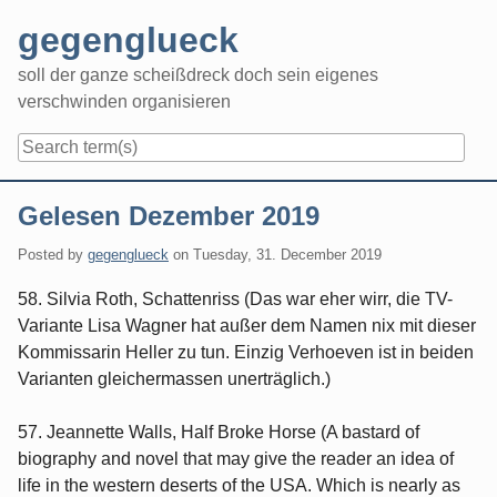
Skip
gegenglueck
to
content
soll der ganze scheißdreck doch sein eigenes
verschwinden organisieren
Navigation
Gelesen Dezember 2019
Posted by
gegenglueck
on
Tuesday, 31. December 2019
58. Silvia Roth, Schattenriss (Das war eher wirr, die TV-
Variante Lisa Wagner hat außer dem Namen nix mit dieser
Kommissarin Heller zu tun. Einzig Verhoeven ist in beiden
Varianten gleichermassen unerträglich.)
57. Jeannette Walls, Half Broke Horse (A bastard of
biography and novel that may give the reader an idea of
life in the western deserts of the USA. Which is nearly as