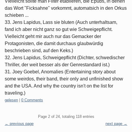
Vielleicht sollte man Filter etablieren, die Epubs, in denen
das Wort "Ficksahne" vorkommt, automatsich in den Orkus
schieben ...
33. Jens Lapidus, Lass sie bluten (Auch unterhaltsam,
fand ich aber nicht ganz so gut wie Schweigepflicht.
Vielleicht geht mir auch nur das Gemacker der
Protagonisten, die damit durchaus glaubwürdig
beschrieben sind, auf den Keks.)
32. Jens Lapidus, Schweigepflicht (Dichter, schwedischer
Thriller, der weit besser als der Genrestandard ist.)
31. Joey Goebel, Anomalies (Entertaining story about
some weirdos, their band, their only and unfinished show
and the USA. And why the country isn't on the list for
traveling.)
Categories:
gelesen
|
0 Comments
Pagination
Page 2 of 24, totaling 118 entries
← previous page
next page →