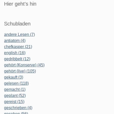
Sidebar
Hier geht's hin
Schubladen
andere Lesen (7)
antiatom (4)
chefkasper (21)
english (16)
gedribbelt (12)
gehört (Konserve) (45)
gehört (live) (105)
gekauft (3)
gelesen (118)
gemacht (1)
geplant (52)
gereist (15)
geschrieben (4)
gesehen (56)