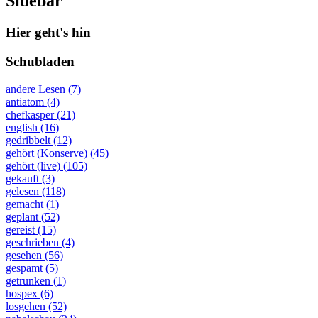
Sidebar
Hier geht's hin
Schubladen
andere Lesen (7)
antiatom (4)
chefkasper (21)
english (16)
gedribbelt (12)
gehört (Konserve) (45)
gehört (live) (105)
gekauft (3)
gelesen (118)
gemacht (1)
geplant (52)
gereist (15)
geschrieben (4)
gesehen (56)
gespamt (5)
getrunken (1)
hospex (6)
losgehen (52)