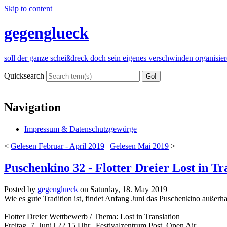
Skip to content
gegenglueck
soll der ganze scheißdreck doch sein eigenes verschwinden organisie
Quicksearch
Navigation
Impressum & Datenschutzgewürge
<
Gelesen Februar - April 2019
|
Gelesen Mai 2019
>
Puschenkino 32 - Flotter Dreier Lost in Tr
Posted by
gegenglueck
on
Saturday, 18. May 2019
Wie es gute Tradition ist, findet Anfang Juni das Puschenkino außerhal
Flotter Dreier Wettbewerb / Thema: Lost in Translation
Freitag, 7. Juni | 22.15 Uhr | Festivalzentrum Post, Open Air