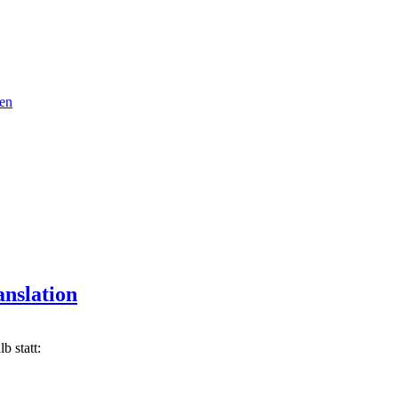
ren
anslation
b statt: