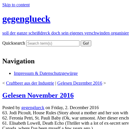
Skip to content
gegenglueck
soll der ganze scheißdreck doch sein eigenes verschwinden organisie
Quicksearch
Navigation
Impressum & Datenschutzgewürge
<
Craftbeer aus der Industrie
|
Gelesen Dezember 2016
>
Gelesen November 2016
Posted by
gegenglueck
on
Friday, 2. December 2016
63. Jodi Picoult, House Rules (Story about a mother and her son wit
62. Feronia Petri, St. Pauli Baby (Ok, war umsonst. Aber dieser ersc
61. Elisabeth Lowell, Death Echo (Thriller with a lot of ex-secret serv
Canada, where I've been myself a few years ago.)