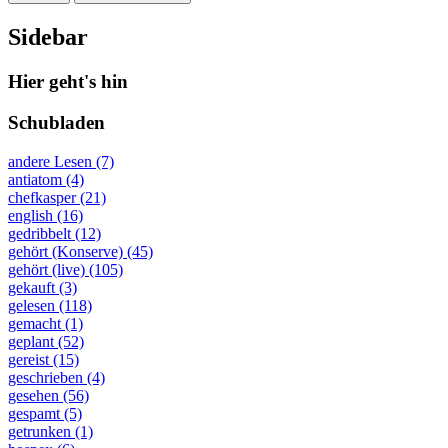
Sidebar
Hier geht's hin
Schubladen
andere Lesen (7)
antiatom (4)
chefkasper (21)
english (16)
gedribbelt (12)
gehört (Konserve) (45)
gehört (live) (105)
gekauft (3)
gelesen (118)
gemacht (1)
geplant (52)
gereist (15)
geschrieben (4)
gesehen (56)
gespamt (5)
getrunken (1)