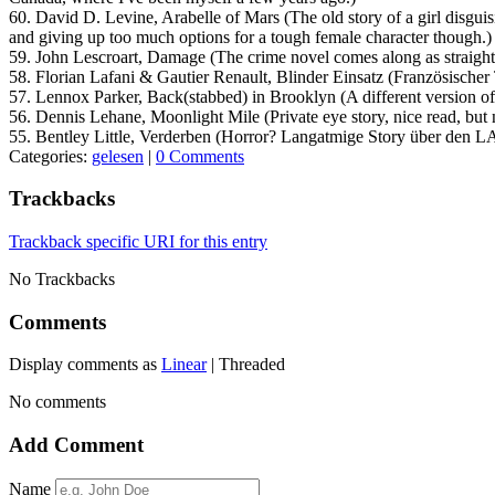
60. David D. Levine, Arabelle of Mars (The old story of a girl disguisi
and giving up too much options for a tough female character though.)
59. John Lescroart, Damage (The crime novel comes along as straight b
58. Florian Lafani & Gautier Renault, Blinder Einsatz (Französischer T
57. Lennox Parker, Back(stabbed) in Brooklyn (A different version of 
56. Dennis Lehane, Moonlight Mile (Private eye story, nice read, but 
55. Bentley Little, Verderben (Horror? Langatmige Story über den LA
Categories:
gelesen
|
0 Comments
Trackbacks
Trackback specific URI for this entry
No Trackbacks
Comments
Display comments as
Linear
| Threaded
No comments
Add Comment
Name