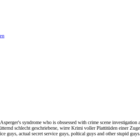
ren
h Asperger's syndrome who is obssessed with crime scene investigation
hütternd schlecht geschriebene, wirre Krimi voller Plattitüden einer Z
ice guys, actual secret service guys, poltical guys and other stupid guy