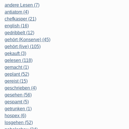
andere Lesen (7)
antiatom (4)
chefkasper (21)
english (16)
gedribbelt (12)
gehört (Konserve) (45)
gehört (live) (105)
gekauft (3)
gelesen (118)
gemacht (1)
geplant (52)
gereist (15)
geschrieben (4)
gesehen (56)
gespamt (5)
getrunken (1)
hospex (6)
losgehen (52)