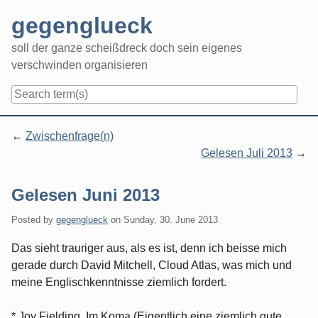
Skip
gegenglueck
to
content
soll der ganze scheißdreck doch sein eigenes
verschwinden organisieren
Navigation
Zwischenfrage(n)
Gelesen Juli 2013
Gelesen Juni 2013
Posted by
gegenglueck
on
Sunday, 30. June 2013
Das sieht trauriger aus, als es ist, denn ich beisse mich
gerade durch David Mitchell, Cloud Atlas, was mich und
meine Englischkenntnisse ziemlich fordert.
* Joy Fielding, Im Koma (Eigentlich eine ziemlich gute