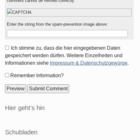
comment cannot be verified correctly.
Enter the string from the spam-prevention image above:
Ich stimme zu, dass die hier eingegebenen Daten
gespeichert werden dürfen. Weitere Einzelheiten und
Informationen siehe
Impressum & Datenschutzgewürge
.
Form
Remember Information?
options
Sidebar
Hier geht's hin
Schubladen