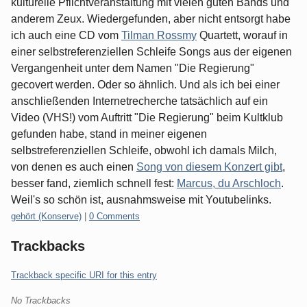
kulturelle Pflichtveranstaltung mit vielen guten Bands und
anderem Zeux. Wiedergefunden, aber nicht entsorgt habe
ich auch eine CD vom
Tilman Rossmy
Quartett, worauf in
einer selbstreferenziellen Schleife Songs aus der eigenen
Vergangenheit unter dem Namen "Die Regierung"
gecovert werden. Oder so ähnlich. Und als ich bei einer
anschließenden Internetrecherche tatsächlich auf ein
Video (VHS!) vom Auftritt "Die Regierung" beim Kultklub
gefunden habe, stand in meiner eigenen
selbstreferenziellen Schleife, obwohl ich damals Milch,
von denen es auch einen
Song von diesem Konzert gibt
,
besser fand, ziemlich schnell fest:
Marcus, du Arschloch
.
Weil's so schön ist, ausnahmsweise mit Youtubelinks.
Categories:
gehört (Konserve)
|
0 Comments
Trackbacks
Trackback specific URI for this entry
No Trackbacks