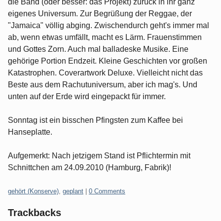
die Band (oder besser: das Projekt) zurück in ihr ganz
eigenes Universum. Zur Begrüßung der Reggae, der
"Jamaica" völlig abging. Zwischendurch geht's immer mal
ab, wenn etwas umfällt, macht es Lärm. Frauenstimmen
und Gottes Zorn. Auch mal balladeske Musike. Eine
gehörige Portion Endzeit. Kleine Geschichten vor großen
Katastrophen. Coverartwork Deluxe. Vielleicht nicht das
Beste aus dem Rachutuniversum, aber ich mag's. Und
unten auf der Erde wird eingepackt für immer.
Sonntag ist ein bisschen Pfingsten zum Kaffee bei
Hanseplatte.
Aufgemerkt: Nach jetzigem Stand ist Pflichtermin mit
Schnittchen am 24.09.2010 (Hamburg, Fabrik)!
Categories:
gehört (Konserve)
,
geplant
|
0 Comments
Trackbacks