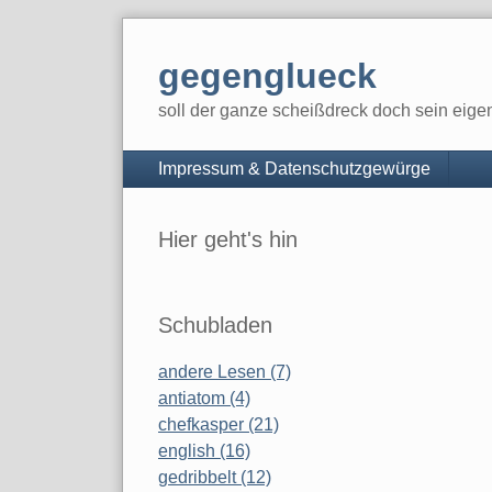
Skip
to
gegenglueck
content
soll der ganze scheißdreck doch sein eig
Navigation
Impressum & Datenschutzgewürge
Sidebar
Hier geht's hin
Schubladen
andere Lesen (7)
antiatom (4)
chefkasper (21)
english (16)
gedribbelt (12)