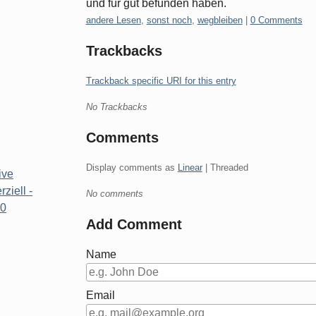
und für gut befunden haben.
Categories:
andere Lesen
,
sonst noch
,
wegbleiben
|
0 Comments
Trackbacks
Trackback specific URI for this entry
No Trackbacks
Comments
Display comments as
Linear
| Threaded
ive
iell -
No comments
.0
Add Comment
Name
Email