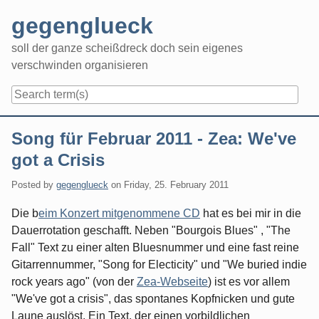
Skip
gegenglueck
to
content
soll der ganze scheißdreck doch sein eigenes
verschwinden organisieren
Navigation
Song für Februar 2011 - Zea: We've
got a Crisis
Posted by
gegenglueck
on
Friday, 25. February 2011
Die b
eim Konzert mitgenommene CD
hat es bei mir in die
Dauerrotation geschafft. Neben "Bourgois Blues" , "The
Fall" Text zu einer alten Bluesnummer und eine fast reine
Gitarrennummer, "Song for Electicity" und "We buried indie
rock years ago" (von der
Zea-Webseite
) ist es vor allem
"We've got a crisis", das spontanes Kopfnicken und gute
Laune auslöst. Ein Text, der einen vorbildlichen