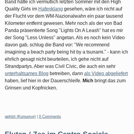
Band hätte ich vermutlich letzten Sommer mit den High
Quality Girls im
Hafenklang
gesehen, wäre ich nicht auf
der Flucht vor dem WM-Nazionalwahn ein paar tausend
Kilometer entfernt gewesen. Mehr noch als der von Bad
Panda präsentierte Song "Lights On A Leash" hat es mir
der Song "Less Unless" angetan. Als es noch kein Video
davon gab, schlug die Band vor: "We recommend
imagining a beach party being hit by a tsunami." - kann ich
ehrlich gesagt nicht beurteilen, ich gehe nicht auf
Strandpartys. Aber was Civil Civic, die auch ein sehr
unterhaltsames Blog
betreiben, dann
als Video abgeliefert
haben, lief hier in der Dauerschleife.
Mich
bringt das zum
Grinsen und Kopfnicken.
Categories:
gehört (Konserve)
|
0 Comments