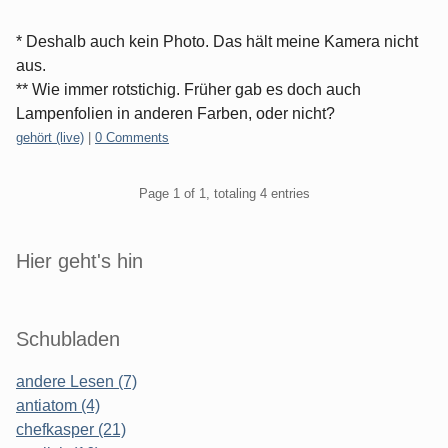
* Deshalb auch kein Photo. Das hält meine Kamera nicht
aus.
** Wie immer rotstichig. Früher gab es doch auch
Lampenfolien in anderen Farben, oder nicht?
Categories:
gehört (live)
|
0 Comments
Pagination
Page 1 of 1, totaling 4 entries
Sidebar
Hier geht's hin
Schubladen
andere Lesen (7)
antiatom (4)
chefkasper (21)