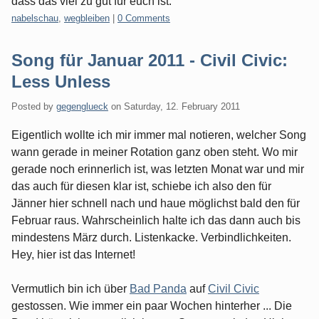
dass das viel zu gut für euch ist.
Categories:
nabelschau
,
wegbleiben
|
0 Comments
Song für Januar 2011 - Civil Civic:
Less Unless
Posted by
gegenglueck
on
Saturday, 12. February 2011
Eigentlich wollte ich mir immer mal notieren, welcher Song
wann gerade in meiner Rotation ganz oben steht. Wo mir
gerade noch erinnerlich ist, was letzten Monat war und mir
das auch für diesen klar ist, schiebe ich also den für
Jänner hier schnell nach und haue möglichst bald den für
Februar raus. Wahrscheinlich halte ich das dann auch bis
mindestens März durch. Listenkacke. Verbindlichkeiten.
Hey, hier ist das Internet!
Vermutlich bin ich über
Bad Panda
auf
Civil Civic
gestossen. Wie immer ein paar Wochen hinterher ... Die