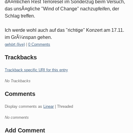
dÃ¤mlichen Rest Terroresel im Sonderzug beim Versuch,
das unsÃ¤gliche "Wind of Change" nachzupfeifen, der
Schlag treffen.
Ich werde wohl auch auf das "richtige" Konzert am 17.11.
im GrÃ¼nspan gehen.
Categories:
gehört (live)
|
0 Comments
Trackbacks
Trackback specific URI for this entry
No Trackbacks
Comments
Display comments as
Linear
| Threaded
No comments
Add Comment