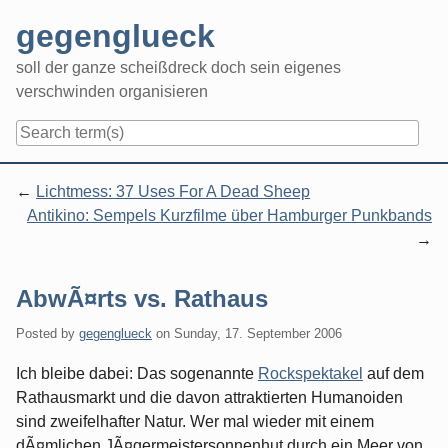
Skip
gegenglueck
to
content
soll der ganze scheißdreck doch sein eigenes
verschwinden organisieren
Navigation
Lichtmess: 37 Uses For A Dead Sheep
Antikino: Sempels Kurzfilme über Hamburger Punkbands
AbwÃ¤rts vs. Rathaus
Posted by
gegenglueck
on
Sunday, 17. September 2006
Ich bleibe dabei: Das sogenannte
Rockspektakel
auf dem
Rathausmarkt und die davon attraktierten Humanoiden
sind zweifelhafter Natur. Wer mal wieder mit einem
dÃ¤mlichen JÃ¤germeistersonnenhut durch ein Meer von