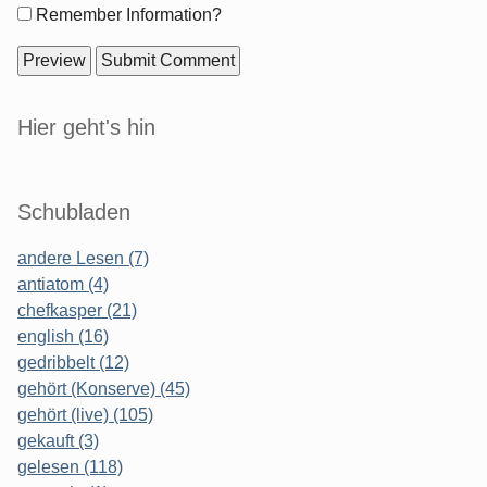
Form
Remember Information?
options
Sidebar
Hier geht's hin
Schubladen
andere Lesen (7)
antiatom (4)
chefkasper (21)
english (16)
gedribbelt (12)
gehört (Konserve) (45)
gehört (live) (105)
gekauft (3)
gelesen (118)