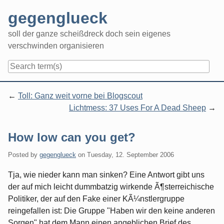
Skip
gegenglueck
to
content
soll der ganze scheißdreck doch sein eigenes
verschwinden organisieren
Navigation
Toll: Ganz weit vorne bei Blogscout
Lichtmess: 37 Uses For A Dead Sheep
How low can you get?
Posted by
gegenglueck
on
Tuesday, 12. September 2006
Tja, wie nieder kann man sinken? Eine Antwort gibt uns
der auf mich leicht dummbatzig wirkende Ã¶sterreichische
Politiker, der auf den Fake einer KÃ¼nstlergruppe
reingefallen ist: Die Gruppe "Haben wir den keine anderen
Sorgen" hat dem Mann einen angeblichen Brief des