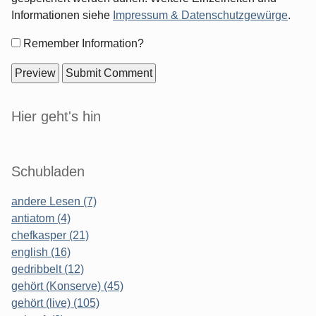
Informationen siehe
Impressum & Datenschutzgewürge
.
Form
Remember Information?
options
Sidebar
Hier geht's hin
Schubladen
andere Lesen (7)
antiatom (4)
chefkasper (21)
english (16)
gedribbelt (12)
gehört (Konserve) (45)
gehört (live) (105)