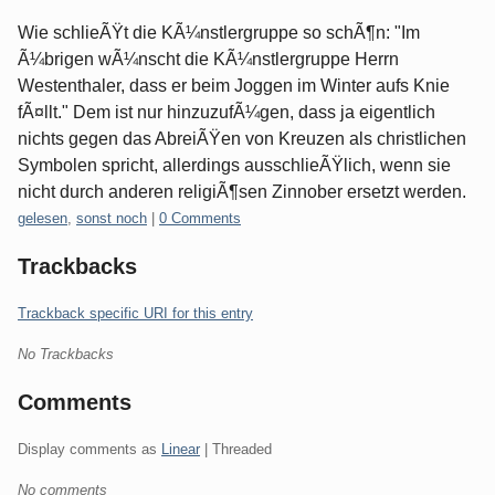
Wie schlieÃŸt die KÃ¼nstlergruppe so schÃ¶n: "Im
Ã¼brigen wÃ¼nscht die KÃ¼nstlergruppe Herrn
Westenthaler, dass er beim Joggen im Winter aufs Knie
fÃ¤llt." Dem ist nur hinzuzufÃ¼gen, dass ja eigentlich
nichts gegen das AbreiÃŸen von Kreuzen als christlichen
Symbolen spricht, allerdings ausschlieÃŸlich, wenn sie
nicht durch anderen religiÃ¶sen Zinnober ersetzt werden.
Categories:
gelesen
,
sonst noch
|
0 Comments
Trackbacks
Trackback specific URI for this entry
No Trackbacks
Comments
Display comments as
Linear
| Threaded
No comments