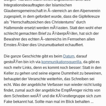
Integrationsbeauftragten der Islamischen
Glaubensgemeinschaft in Ã–sterreich an den Alpenverein
zugespielt, in dem gefordert wurde, dass die Gipfelkreuze
als "Herrschaftszeichen des Christentums" durch
Halbmonde ersetzt werden mÃ¼ssten. Statt den wohl eher
schlecht gemachten Brief zu Ã¼berprÃ¼fen, hat sich der
Bewahrer des echten Ã–sterreichs im Fernsehen allen
Ernstes Ã¼ber dies Unzumutbarkeit echauffiert.
Die ganze Geschichte gibt es beim
Datum
, darauf
gestoÃŸen bin ich via
kommunikationsguerilla
, da gibt es
noch mehr Links, denn es kommt noch besser: Statt in den
Keller zu gehen und seine eigene Dummheit zu beweinen,
behauptet der Verarschte weiterhin, das Schreiben sei
echt. Was der angebliche Verfasser nun wieder nicht lustig
findet, zumal auch der angebliche EmpfÃ¤nger nichts von
dem Schreiben weiÃŸ und die KÃ¼nstlergruppe sich zum
Fake bekannt hat. Sollte man mal im Blick behalten ...