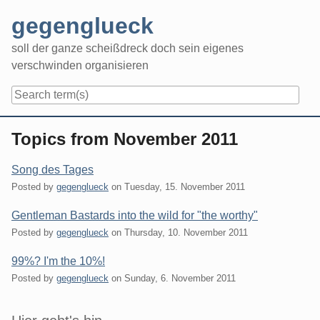
Skip
gegenglueck
to
content
soll der ganze scheißdreck doch sein eigenes
verschwinden organisieren
Navigation
Topics from November 2011
Song des Tages
Posted by
gegenglueck
on
Tuesday, 15. November 2011
Gentleman Bastards into the wild for "the worthy"
Posted by
gegenglueck
on
Thursday, 10. November 2011
99%? I'm the 10%!
Posted by
gegenglueck
on
Sunday, 6. November 2011
Sidebar