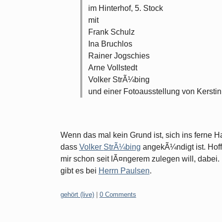
im Hinterhof, 5. Stock
mit
Frank Schulz
Ina Bruchlos
Rainer Jogschies
Arne Vollstedt
Volker StrÃ¼bing
und einer Fotoausstellung von Kerstin 
Wenn das mal kein Grund ist, sich ins ferne 
dass
Volker
StrÃ¼bing
angekÃ¼ndigt ist. Hoff
mir schon seit lÃ¤ngerem zulegen will, dabei
gibt es bei
Herrn Paulsen
.
Categories:
gehört (live)
|
0 Comments