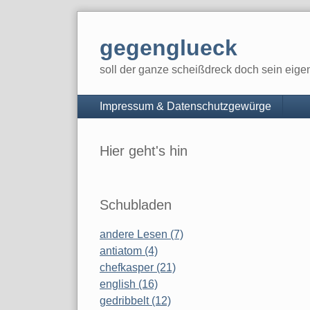
Skip
to
gegenglueck
content
soll der ganze scheißdreck doch sein eig
Navigation
Impressum & Datenschutzgewürge
Sidebar
Hier geht's hin
Schubladen
andere Lesen (7)
antiatom (4)
chefkasper (21)
english (16)
gedribbelt (12)