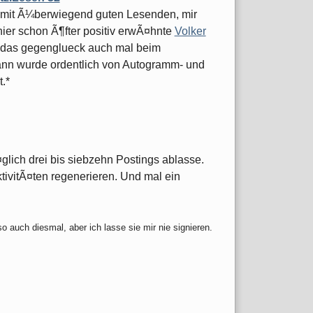
, mit Ã¼berwiegend guten Lesenden, mir
ier schon Ã¶fter positiv erwÃ¤hnte
Volker
n das gegenglueck auch mal beim
ann wurde ordentlich von Autogramm- und
.*
¤glich drei bis siebzehn Postings ablasse.
tivitÃ¤ten regenerieren. Und mal ein
 auch diesmal, aber ich lasse sie mir nie signieren.