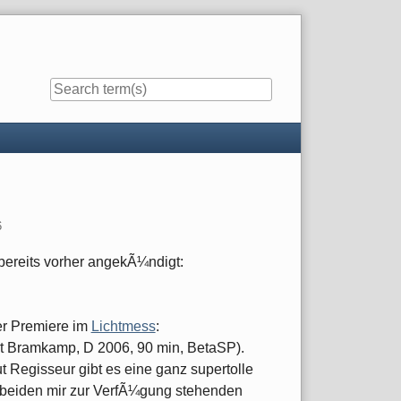
6
r bereits vorher angekÃ¼ndigt:
er Premiere im
Lichtmess
:
t Bramkamp, D 2006, 90 min, BetaSP).
t Regisseur gibt es eine ganz supertolle
 beiden mir zur VerfÃ¼gung stehenden