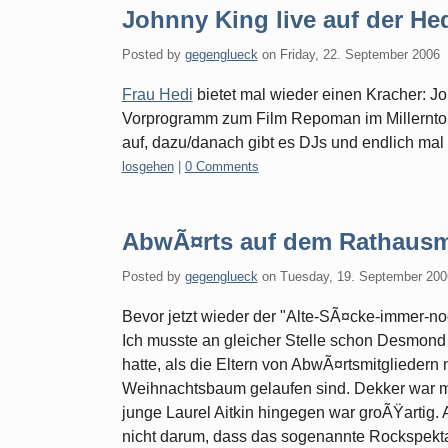
Johnny King live auf der He
Posted by
gegenglueck
on
Friday, 22. September 2006
Frau Hedi
bietet mal wieder einen Kracher: Jo
Vorprogramm zum Film Repoman im Millerntorop
auf, dazu/danach gibt es DJs und endlich mal
Categories:
losgehen
|
0 Comments
AbwÃ¤rts auf dem Rathausm
Posted by
gegenglueck
on
Tuesday, 19. September 200
Bevor jetzt wieder der "Alte-SÃ¤cke-immer-n
Ich musste an gleicher Stelle schon Desmond 
hatte, als die Eltern von AbwÃ¤rtsmitgliedern
Weihnachtsbaum gelaufen sind. Dekker war me
junge Laurel Aitkin hingegen war groÃŸartig. A
nicht darum, dass das sogenannte Rockspekt