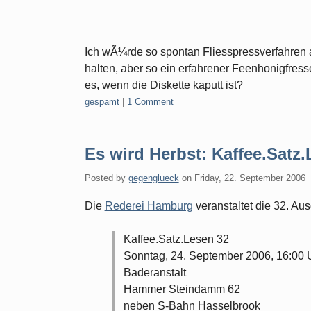
Ich wÃ¼rde so spontan Fliesspressverfahren 
halten, aber so ein erfahrener Feenhonigfresse
es, wenn die Diskette kaputt ist?
Categories:
gespamt
|
1 Comment
Es wird Herbst: Kaffee.Satz
Posted by
gegenglueck
on
Friday, 22. September 2006
Die
Rederei Hamburg
veranstaltet die 32. Au
Kaffee.Satz.Lesen 32
Sonntag, 24. September 2006, 16:00 
Baderanstalt
Hammer Steindamm 62
neben S-Bahn Hasselbrook