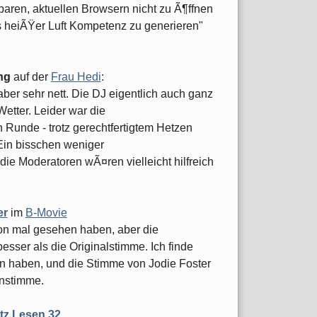
aren, aktuellen Browsern nicht zu Ã¶ffnen
s heiÃŸer Luft Kompetenz zu generieren"
ng
auf der
Frau Hedi
:
ber sehr nett. Die DJ eigentlich auch ganz
etter. Leider war die
 Runde - trotz gerechtfertigtem Hetzen
Ein bisschen weniger
 Moderatoren wÃ¤ren vielleicht hilfreich
er
im
B-Movie
n mal gesehen haben, aber die
sser als die Originalstimme. Ich finde
 haben, und die Stimme von Jodie Foster
onstimme.
tz.Lesen 32