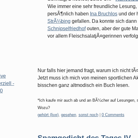
Wie immer eine sehr freundliche Lesung
persÃ¶nlich haben
Ina Bruchlos
und der h
StrÃ¼bing
gefallen. Da konnte sich dan
Schnipselfriedhof
outen, aber der gute M
vor allem FleischsalatjÃ¤gerinnen verfolgt
Nur falls hier jemand fragt, warum ich nicht tÃ
ive
Jetzt muss ich mich von meinen sportlichen Ak
iell -
bisschen ganz altmodisch ein Buch lesen.
.0
*Ich kaufe mir auch ab und an BÃ¼cher auf Lesungen, so
Wozu?
Categories:
gehört (live)
,
gesehen
,
sonst noch
|
0 Comments
Spamgedicht des Tages IV