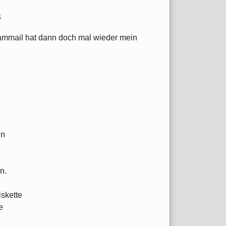
6
ammail hat dann doch mal wieder mein
en
n.
iskette
e