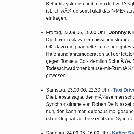
Betriebssystemen und allen dort verfÃ¼gb
ist. Ich wÃ¼rde sonst glatt das ">ME< au
eintragen.
Freitag, 22.09.06, 19.00 Uhr -
Johnny Ki
Die Livemusik war ein bisschen strange, a
OK, dazu ein paar nette Leute und gutes W
Hafenrundfahrtsmoderation auf der letzten
gegen Tomte & Co - ziemlich ScheiÃŸe. 
Todesschwadronenbrause-mit-Rum fÃ¼r die
gewesen ...
Samstag, 23.09.06, 22.30 Uhr -
Taxi Driv
Die Liebste sagte, den mÃ¼sse man scho
Synchronstimme von Robert De Niro sei be
nun, den kann man durchaus mal gesehen
ist im Original viel besser als die Synchr
Sonntag, 24.09.06, 16.00 Uhr -
Kaffee.Sa